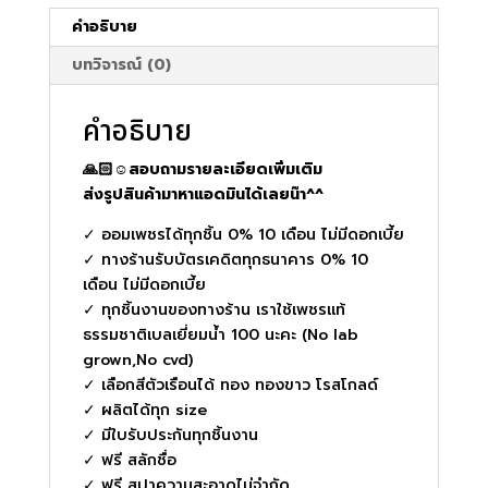
ชิ้น
คำอธิบาย
บทวิจารณ์ (0)
คำอธิบาย
🙏🏻☺️สอบถามรายละเอียดเพิ่มเติม
ส่งรูปสินค้ามาหาแอดมินได้เลยน๊า^^
✓ ออมเพชรได้ทุกชิ้น 0% 10 เดือน ไม่มีดอกเบี้ย
✓ ทางร้านรับบัตรเคดิตทุกธนาคาร 0% 10
เดือน ไม่มีดอกเบี้ย
✓ ทุกชิ้นงานของทางร้าน เราใช้เพชรแท้
ธรรมชาติเบลเยี่ยมน้ำ 100 นะคะ (No lab
grown,No cvd)
✓ เลือกสีตัวเรือนได้ ทอง ทองขาว โรสโกลด์
✓ ผลิตได้ทุก size
✓ มีใบรับประกันทุกชิ้นงาน
✓ ฟรี สลักชื่อ
✓ ฟรี สปาความสะอาดไม่จำกัด