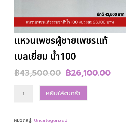
แหวนเพชรผู้ชายเพชรแท้
เบลเยี่ยม น้ำ100
Original
Curren
฿
43,500.00
฿
26,100.00
price
price
was:
is:
จำนวน
฿43,500.00.
฿26,100
หยิบใส่ตะกร้า
แหวน
เพชร
ผู้ชาย
เพชร
หมวดหมู่:
Uncategorized
แท้
เบลเยี่ยม
น้ำ100