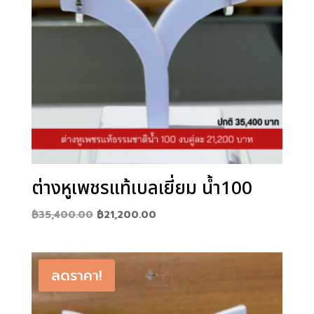
ต่างหูเพชรแท้เบลเยี่ยม น้ำ100
Original
Current
฿
35,400.00
฿
21,200.00
price
price
was:
is:
฿35,400.00.
฿21,200.00.
ลดราคา!