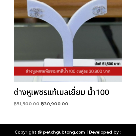
ต่างหูเพชรแท้เบลเยี่ยม น้ำ100
Original
Current
฿
51,500.00
฿
30,900.00
price
price
was:
is:
฿51,500.00.
฿30,900.00.
Copyright @ petchgubtong.com | Developed by :