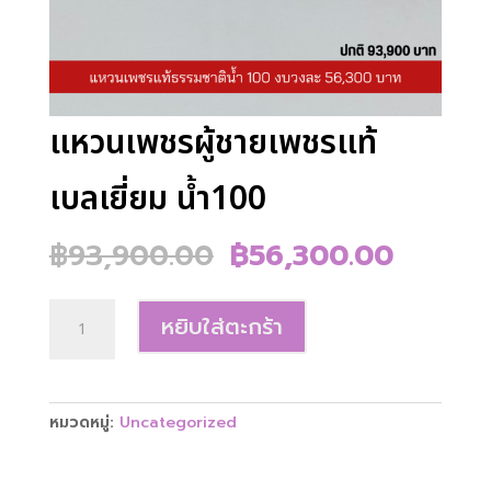
แหวนเพชรผู้ชายเพชรแท้
เบลเยี่ยม น้ำ100
Original
Curren
฿
93,900.00
฿
56,300.00
price
price
was:
is:
จำนวน
฿93,900.00.
฿56,30
หยิบใส่ตะกร้า
แหวน
เพชร
ผู้ชาย
เพชร
หมวดหมู่:
Uncategorized
แท้
เบลเยี่ยม
น้ำ100