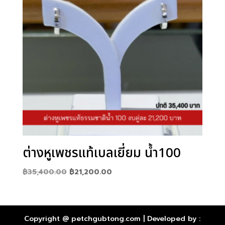
ต่างหูเพชรแท้เบลเยี่ยม น้ำ100
Original
Current
฿
35,400.00
฿
21,200.00
price
price
was:
is:
฿35,400.00.
฿21,200.00.
Copyright @ petchgubtong.com | Developed by :