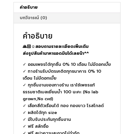
ชิ้น
คำอธิบาย
บทวิจารณ์ (0)
คำอธิบาย
🙏🏻☺️สอบถามรายละเอียดเพิ่มเติม
ส่งรูปสินค้ามาหาแอดมินได้เลยน๊า^^
✓ ออมเพชรได้ทุกชิ้น 0% 10 เดือน ไม่มีดอกเบี้ย
✓ ทางร้านรับบัตรเคดิตทุกธนาคาร 0% 10
เดือน ไม่มีดอกเบี้ย
✓ ทุกชิ้นงานของทางร้าน เราใช้เพชรแท้
ธรรมชาติเบลเยี่ยมน้ำ 100 นะคะ (No lab
grown,No cvd)
✓ เลือกสีตัวเรือนได้ ทอง ทองขาว โรสโกลด์
✓ ผลิตได้ทุก size
✓ มีใบรับประกันทุกชิ้นงาน
✓ ฟรี สลักชื่อ
✓ ฟรี สปาความสะอาดไม่จำกัด