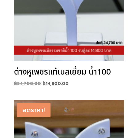
ต่างหูเพชรแท้เบลเยี่ยม น้ำ100
Original
Current
฿
24,700.00
฿
14,800.00
price
price
was:
is:
฿24,700.00.
฿14,800.00.
ลดราคา!