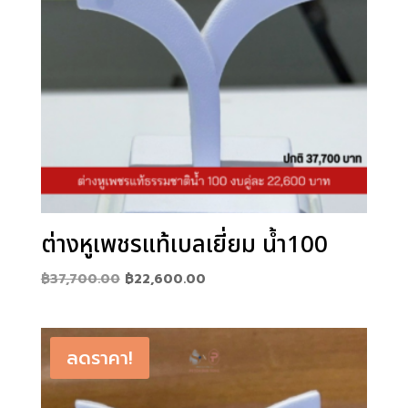
ต่างหูเพชรแท้เบลเยี่ยม น้ำ100
Original
Current
฿
37,700.00
฿
22,600.00
price
price
was:
is:
฿37,700.00.
฿22,600.00.
ลดราคา!