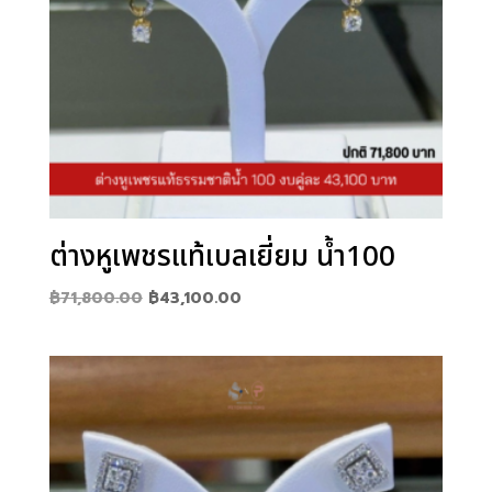
ต่างหูเพชรแท้เบลเยี่ยม น้ำ100
Original
Current
฿
71,800.00
฿
43,100.00
price
price
was:
is:
฿71,800.00.
฿43,100.00.