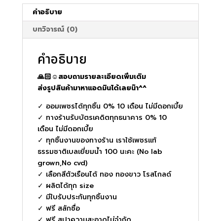
ชิ้น
คำอธิบาย
บทวิจารณ์ (0)
คำอธิบาย
🙏🏻☺️สอบถามรายละเอียดเพิ่มเติม
ส่งรูปสินค้ามาหาแอดมินได้เลยน๊า^^
✓ ออมเพชรได้ทุกชิ้น 0% 10 เดือน ไม่มีดอกเบี้ย
✓ ทางร้านรับบัตรเคดิตทุกธนาคาร 0% 10
เดือน ไม่มีดอกเบี้ย
✓ ทุกชิ้นงานของทางร้าน เราใช้เพชรแท้
ธรรมชาติเบลเยี่ยมน้ำ 100 นะคะ (No lab
grown,No cvd)
✓ เลือกสีตัวเรือนได้ ทอง ทองขาว โรสโกลด์
✓ ผลิตได้ทุก size
✓ มีใบรับประกันทุกชิ้นงาน
✓ ฟรี สลักชื่อ
✓ ฟรี สปาความสะอาดไม่จำกัด