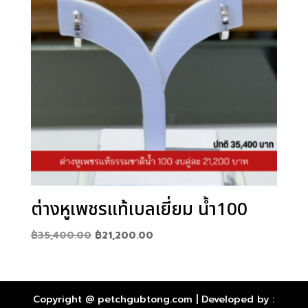
ต่างหูเพชรแท้เบลเยี่ยม น้ำ100
Original
Current
฿
35,400.00
฿
21,200.00
price
price
was:
is:
฿35,400.00.
฿21,200.00.
Copyright @ petchgubtong.com | Developed by :