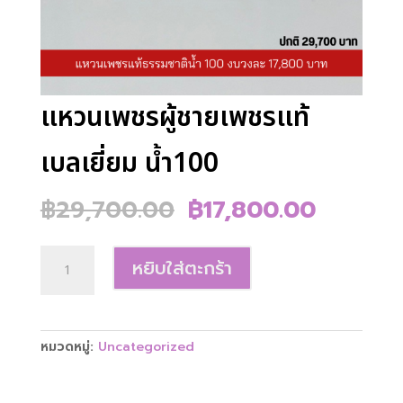
แหวนเพชรผู้ชายเพชรแท้
เบลเยี่ยม น้ำ100
Original
Current
฿
29,700.00
฿
17,800.00
price
price
was:
is:
จำนวน
฿29,700.00.
฿17,800
หยิบใส่ตะกร้า
แหวน
เพชร
ผู้ชาย
เพชร
หมวดหมู่:
Uncategorized
แท้
เบลเยี่ยม
น้ำ100