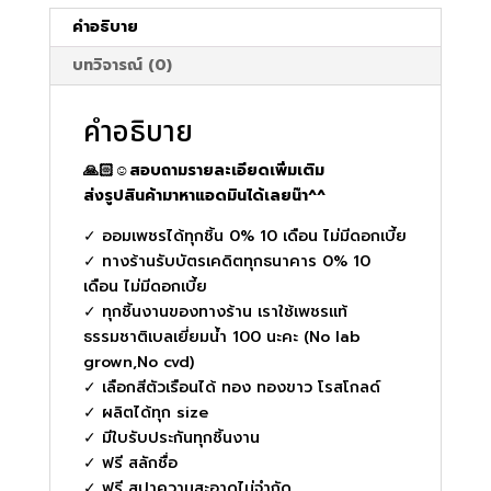
คำอธิบาย
บทวิจารณ์ (0)
คำอธิบาย
🙏🏻☺️สอบถามรายละเอียดเพิ่มเติม
ส่งรูปสินค้ามาหาแอดมินได้เลยน๊า^^
✓ ออมเพชรได้ทุกชิ้น 0% 10 เดือน ไม่มีดอกเบี้ย
✓ ทางร้านรับบัตรเคดิตทุกธนาคาร 0% 10
เดือน ไม่มีดอกเบี้ย
✓ ทุกชิ้นงานของทางร้าน เราใช้เพชรแท้
ธรรมชาติเบลเยี่ยมน้ำ 100 นะคะ (No lab
grown,No cvd)
✓ เลือกสีตัวเรือนได้ ทอง ทองขาว โรสโกลด์
✓ ผลิตได้ทุก size
✓ มีใบรับประกันทุกชิ้นงาน
✓ ฟรี สลักชื่อ
✓ ฟรี สปาความสะอาดไม่จำกัด