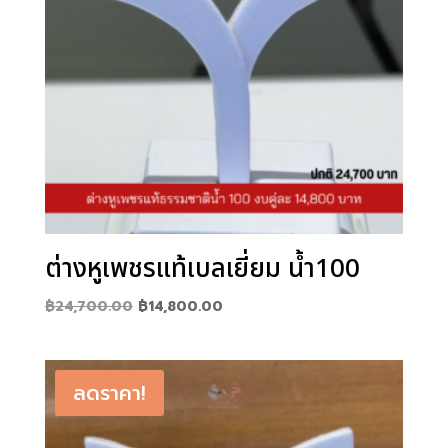
ต่างหูเพชรแท้เบลเยี่ยม น้ำ100
Original
Current
฿
24,700.00
฿
14,800.00
price
price
was:
is:
฿24,700.00.
฿14,800.00.
ลดราคา!