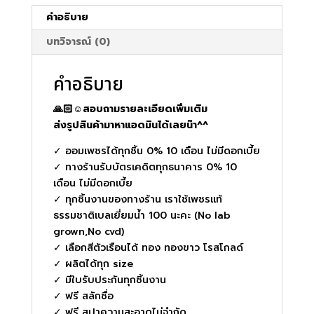
คำอธิบาย
บทวิจารณ์ (0)
คำอธิบาย
🙏🏻☺️สอบถามรายละเอียดเพิ่มเติม
ส่งรูปสินค้ามาหาแอดมินได้เลยน๊า^^
✓ ออมเพชรได้ทุกชิ้น 0% 10 เดือน ไม่มีดอกเบี้ย
✓ ทางร้านรับบัตรเคดิตทุกธนาคาร 0% 10
เดือน ไม่มีดอกเบี้ย
✓ ทุกชิ้นงานของทางร้าน เราใช้เพชรแท้
ธรรมชาติเบลเยี่ยมน้ำ 100 นะคะ (No lab
grown,No cvd)
✓ เลือกสีตัวเรือนได้ ทอง ทองขาว โรสโกลด์
✓ ผลิตได้ทุก size
✓ มีใบรับประกันทุกชิ้นงาน
✓ ฟรี สลักชื่อ
✓ ฟรี สปาความสะอาดไม่จำกัด