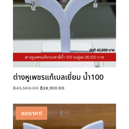
ต่างหูเพชรแท้เบลเยี่ยม น้ำ100
Original
Current
฿
43,500.00
฿
26,100.00
price
price
was:
is:
฿43,500.00.
฿26,100.00.
ลดราคา!