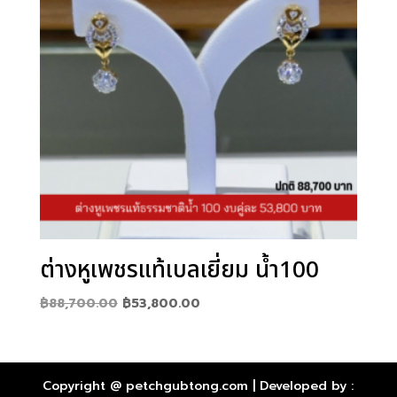
ต่างหูเพชรแท้เบลเยี่ยม น้ำ100
Original
Current
฿
88,700.00
฿
53,800.00
price
price
was:
is:
฿88,700.00.
฿53,800.00.
Copyright @ petchgubtong.com | Developed by :