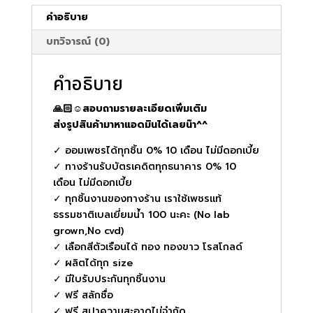
คำอธิบาย
บทวิจารณ์ (0)
คำอธิบาย
🙏🏻☺️สอบถามรายละเอียดเพิ่มเติม
ส่งรูปสินค้ามาหาแอดมินได้เลยน๊า^^
✓ ออมเพชรได้ทุกชิ้น 0% 10 เดือน ไม่มีดอกเบี้ย
✓ ทางร้านรับบัตรเคดิตทุกธนาคาร 0% 10
เดือน ไม่มีดอกเบี้ย
✓ ทุกชิ้นงานของทางร้าน เราใช้เพชรแท้
ธรรมชาติเบลเยี่ยมน้ำ 100 นะคะ (No lab
grown,No cvd)
✓ เลือกสีตัวเรือนได้ ทอง ทองขาว โรสโกลด์
✓ ผลิตได้ทุก size
✓ มีใบรับประกันทุกชิ้นงาน
✓ ฟรี สลักชื่อ
✓ ฟรี สปาความสะอาดไม่จำกัด