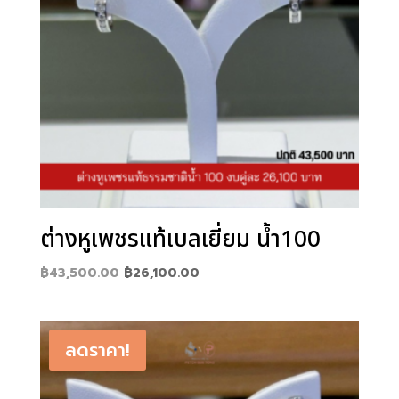
ต่างหูเพชรแท้เบลเยี่ยม น้ำ100
Original
Current
฿
43,500.00
฿
26,100.00
price
price
was:
is:
฿43,500.00.
฿26,100.00.
ลดราคา!