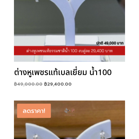
ต่างหูเพชรแท้เบลเยี่ยม น้ำ100
Original
Current
฿
49,000.00
฿
29,400.00
price
price
was:
is:
฿49,000.00.
฿29,400.00.
ลดราคา!