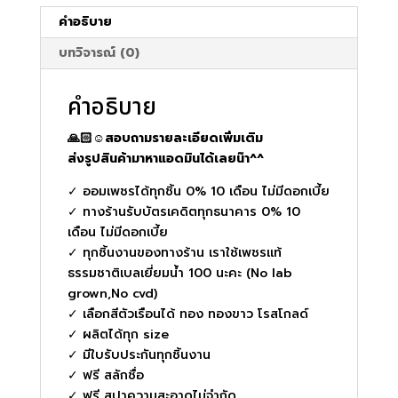
คำอธิบาย
บทวิจารณ์ (0)
คำอธิบาย
🙏🏻☺️สอบถามรายละเอียดเพิ่มเติม
ส่งรูปสินค้ามาหาแอดมินได้เลยน๊า^^
✓ ออมเพชรได้ทุกชิ้น 0% 10 เดือน ไม่มีดอกเบี้ย
✓ ทางร้านรับบัตรเคดิตทุกธนาคาร 0% 10
เดือน ไม่มีดอกเบี้ย
✓ ทุกชิ้นงานของทางร้าน เราใช้เพชรแท้
ธรรมชาติเบลเยี่ยมน้ำ 100 นะคะ (No lab
grown,No cvd)
✓ เลือกสีตัวเรือนได้ ทอง ทองขาว โรสโกลด์
✓ ผลิตได้ทุก size
✓ มีใบรับประกันทุกชิ้นงาน
✓ ฟรี สลักชื่อ
✓ ฟรี สปาความสะอาดไม่จำกัด