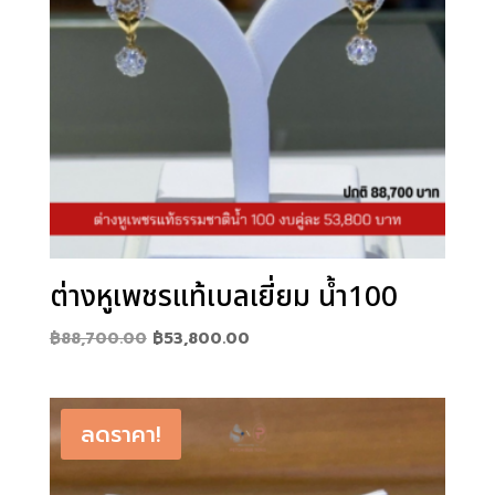
ต่างหูเพชรแท้เบลเยี่ยม น้ำ100
Original
Current
฿
88,700.00
฿
53,800.00
price
price
was:
is:
฿88,700.00.
฿53,800.00.
ลดราคา!