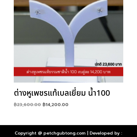
ต่างหูเพชรแท้เบลเยี่ยม น้ำ100
Original
Current
฿
23,600.00
฿
14,200.00
price
price
was:
is:
฿23,600.00.
฿14,200.00.
Copyright @ petchgubtong.com | Developed by :