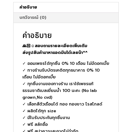
คำอธิบาย
บทวิจารณ์ (0)
คำอธิบาย
🙏🏻☺️สอบถามรายละเอียดเพิ่มเติม
ส่งรูปสินค้ามาหาแอดมินได้เลยน๊า^^
✓ ออมเพชรได้ทุกชิ้น 0% 10 เดือน ไม่มีดอกเบี้ย
✓ ทางร้านรับบัตรเคดิตทุกธนาคาร 0% 10
เดือน ไม่มีดอกเบี้ย
✓ ทุกชิ้นงานของทางร้าน เราใช้เพชรแท้
ธรรมชาติเบลเยี่ยมน้ำ 100 นะคะ (No lab
grown,No cvd)
✓ เลือกสีตัวเรือนได้ ทอง ทองขาว โรสโกลด์
✓ ผลิตได้ทุก size
✓ มีใบรับประกันทุกชิ้นงาน
✓ ฟรี สลักชื่อ
✓ ฟรี สปาความสะอาดไม่จำกัด