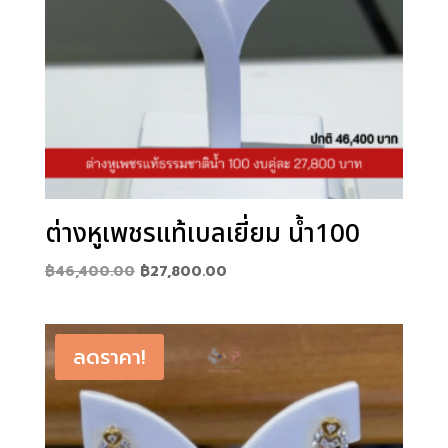
ต่างหูเพชรแท้เบลเยี่ยม น้ำ100
Original
Current
฿
46,400.00
฿
27,800.00
price
price
was:
is:
฿46,400.00.
฿27,800.00.
ลดราคา!