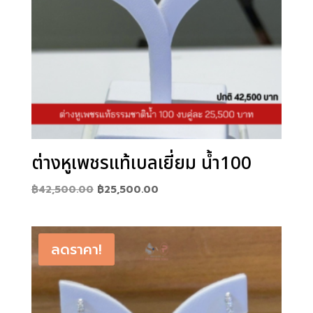
ต่างหูเพชรแท้เบลเยี่ยม น้ำ100
Original
Current
฿
42,500.00
฿
25,500.00
price
price
was:
is:
฿42,500.00.
฿25,500.00.
ลดราคา!