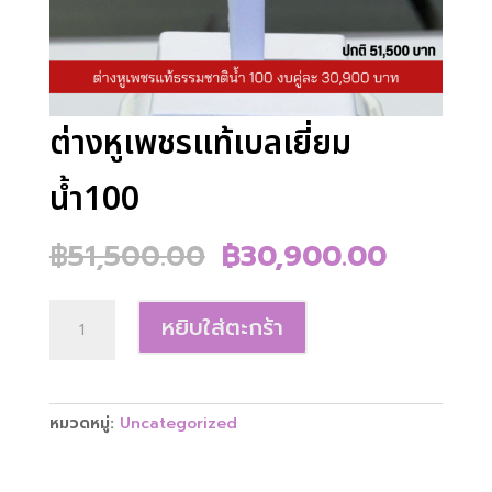
ต่างหูเพชรแท้เบลเยี่ยม
น้ำ100
Original
Current
฿
51,500.00
฿
30,900.00
price
price
was:
is:
จำนวน
฿51,500.00.
฿30,90
หยิบใส่ตะกร้า
ต่าง
หู
เพชร
แท้
หมวดหมู่:
Uncategorized
เบลเยี่ยม
น้ำ100
ชิ้น