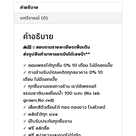
คำอธิบาย
บทวิจารณ์ (0)
คำอธิบาย
🙏🏻☺️สอบถามรายละเอียดเพิ่มเติม
ส่งรูปสินค้ามาหาแอดมินได้เลยน๊า^^
✓ ออมเพชรได้ทุกชิ้น 0% 10 เดือน ไม่มีดอกเบี้ย
✓ ทางร้านรับบัตรเคดิตทุกธนาคาร 0% 10
เดือน ไม่มีดอกเบี้ย
✓ ทุกชิ้นงานของทางร้าน เราใช้เพชรแท้
ธรรมชาติเบลเยี่ยมน้ำ 100 นะคะ (No lab
grown,No cvd)
✓ เลือกสีตัวเรือนได้ ทอง ทองขาว โรสโกลด์
✓ ผลิตได้ทุก size
✓ มีใบรับประกันทุกชิ้นงาน
✓ ฟรี สลักชื่อ
✓ ฟรี สปาความสะอาดไม่จำกัด