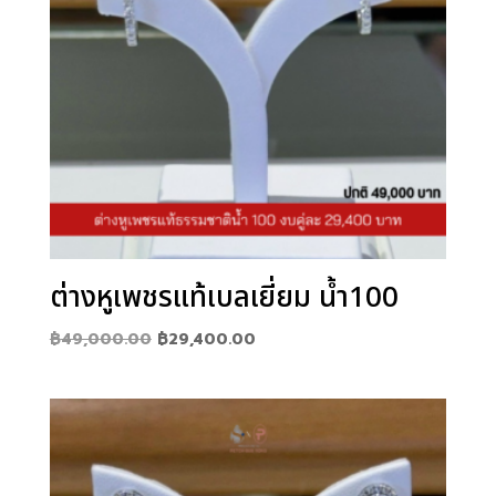
ต่างหูเพชรแท้เบลเยี่ยม น้ำ100
Original
Current
฿
49,000.00
฿
29,400.00
price
price
was:
is:
฿49,000.00.
฿29,400.00.