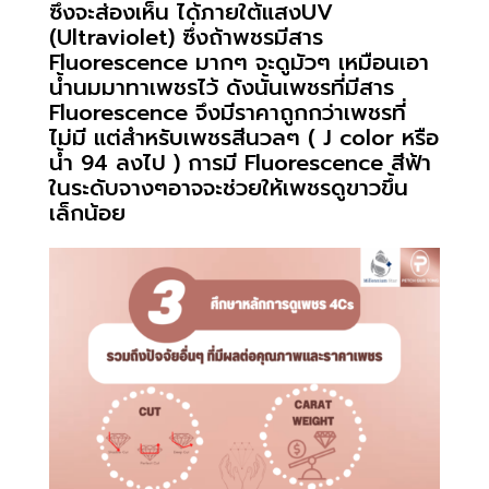
ซึ่งจะส่องเห็น ได้ภายใต้แสงUV
(Ultraviolet) ซึ่งถ้าพชรมีสาร
Fluorescence มากๆ จะดูมัวๆ เหมือนเอา
น้ำนมมาทาเพชรไว้ ดังนั้นเพชรที่มีสาร
Fluorescence จึงมีราคาถูกกว่าเพชรที่
ไม่มี แต่สำหรับเพชรสีนวลๆ ( J color หรือ
น้ำ 94 ลงไป ) การมี Fluorescence สีฟ้า
ในระดับจางๆอาจจะช่วยให้เพชรดูขาวขึ้น
เล็กน้อย