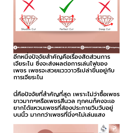
อีกหนึ่งปัจจัยสำคัญคือเรื่องสัดส่วนการ
เจียระไน ซึ่งจะส่งผลต่อการเล่นไฟของ
เพชร เพชรจะสวยแวววาวรึเปล่าขึ้นอยู่กับ
การเจียระไน
นี่คือปัจจัยที่สำคัญที่สุด เพราะไม่ว่าซื้อเพชร
ขาวมากๆหรือเพชรสีนวล ทุกคนก็คงจะเอ
ยากได้แหวนเพชรที่ส่องประกายวิบวับอยู่
บนนิ้ว มากกว่าเพชรที่นิ่งๆไม่เล่นแสง