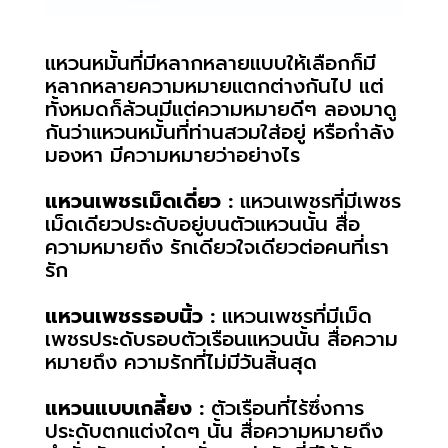
แหวนหมั้นที่มีหลากหลายแบบให้เลือกก็มี
หลากหลายความหมายแตกต่างกันไป แต่
ทั้งหมดก็ล้วนมีแต่ความหมายดีๆ ลองมาดู
กันว่าแหวนหมั้นที่ท่านสวมใส่อยู่ หรือกำลัง
มองหา มีความหมายว่าอย่างไร
แหวนเพชรเม็ดเดี่ยว :
แหวนเพชรที่มีเพชร
เม็ดเดียวประดับอยู่บนตัวแหวนนั้น สื่อ
ความหมายถึง รักเดียวใจเดียวต่อคนที่เรา
รัก
แหวนเพชรรอบนิ้ว :
แหวนเพชรที่มีเม็ด
เพชรประดับรอบตัวเรือนแหวนนั้น สื่อความ
หมายถึง ความรักที่ไม่มีวันสิ้นสุด
แหวนแบบเกลี้ยง :
ตัวเรือนที่ไร้ซึ่งการ
ประดับตกแต่งใดๆ นั้น สื่อความหมายถึง