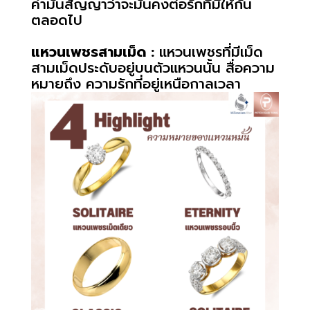
คำมั่นสัญญาว่าจะมั่นคงต่อรักที่มีให้กัน
ตลอดไป
แหวนเพชรสามเม็ด :
แหวนเพชรที่มีเม็ด
สามเม็ดประดับอยู่บนตัวแหวนนั้น สื่อความ
หมายถึง ความรักที่อยู่เหนือกาลเวลา