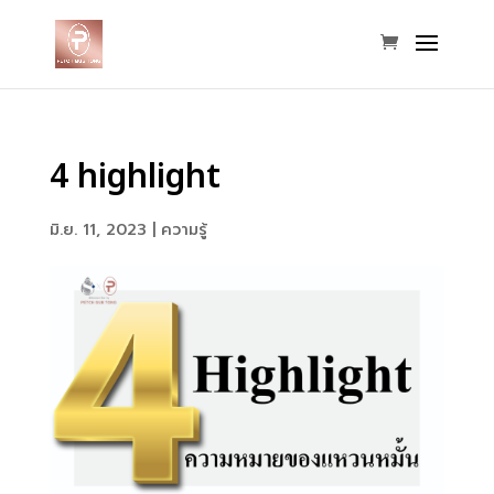
4 highlight
มิ.ย. 11, 2023
|
ความรู้