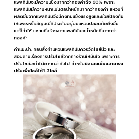
แพลทินัมจะมีความแข็งมากกว่าทองคำถึง 60% เพราะ
แพลทินัมมีความหนาแน่นต่อน้ำหนักมากกว่าทองคำ แหวนที่
ผลิตขึ้นจากแพลทินัมจึงมีคงทนแข็งแรงสูงและช่วยป้องกัน
ให้เพชรหรืออัญมณีที่ประดับอยู่บนแหวนปลอดภัยยิ่งขึ้น
แต่ก็ทำให้ แหวนที่สร้างจากแพลทินัมจะน้ำหนักที่มากกว่า
ทองคำ
คำแนะนำ
:
ก่อนสั่งทำแหวนแพลทินัมควรวัดไซส์นิ้ว และ
สอบถามเรื่องการปรับไซส์จากทางร้านให้มั่นใจ เพราะการ
ปรับไซส์จะทำได้ยากกว่าทั่วไป สำหรับ
มิลเลนเนียมสามารถ
ปรับเพิ่มไซส์ได้1-2ไซส์