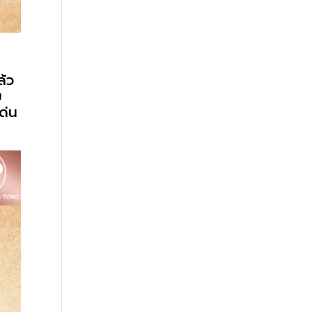
ล้ว
ม
ด่น