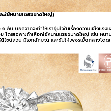
และใช้หนามเตยขนาดใหญ่)
) 6 อัน นอกจากจะทำให้เราอุ่นใจในเรื่องความแข็งแรงแ
กด้วย โดยเฉพาะถ้าเลือกใช้หนามเตยขนาดใหญ่ เช่น หนา
้ดีไซน์สวย มีเอกลักษณ์ และขับให้เพชรเม็ดกลางโดดเ