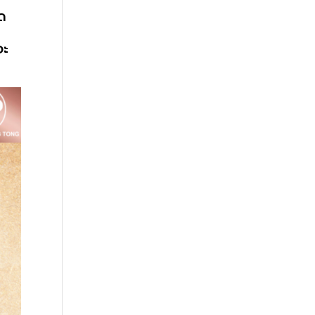
ุด
จะ