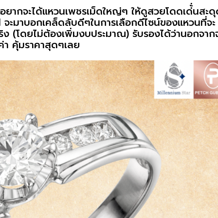
งอยากจะได้แหวนเพชรเม็ดใหญ่ๆ ให้ดูสวยโดดเด่้่นสะด
 จะมาบอกเคล็ดลับดีๆในการเลือกดีไซน์ของแหวนที่จะ
จริง (โดยไม่ต้องเพิ่มงบประมาณ) รับรองได้ว่านอกจาก
มค่า คุ้มราคาสุดๆเลย