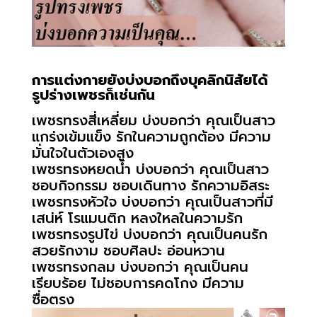
การแต่งกายยังบ่งบอกถึงบุคลิกนิสัยได้
รูปร่างเพชรก็เช่นกัน
เพชรทรงสี่เหลี่ยม บ่งบอกว่า คุณเป็นสาว
แกร่งเข้มแข็ง รักในความถูกต้อง มีความ
มั่นใจในตัวเองสูง
เพชรทรงหยดน้ำ บ่งบอกว่า คุณเป็นสาว
ชอบกิจกรรม ชอบเดินทาง รักความอิสระ
เพชรทรงหัวใจ บ่งบอกว่า คุณเป็นสาวที่มี
เสน่ห์ โรแมนติก หลงใหลในความรัก
เพชรทรงรูปไข่ บ่งบอกว่า คุณเป็นคนรัก
สวยรักงาม ชอบศิลปะ อ่อนหวาน
เพชรทรงกลม บ่งบอกว่า คุณเป็นคน
เรียบร้อย ไม่ชอบการคดโกง มีความ
ซื่อตรง